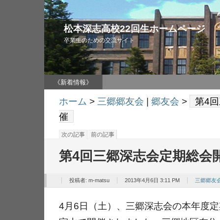
松本深志高校22回生ホームページ
卒業生のための交流サイト
《新着情報》
ホーム
>
三郷郷友会
|
郷友会
>
第4
催
次の記事
前の記事
第4回三郷深志会定期総会
投稿者:
m-matsu
2013年4月6日 3:11 PM
三郷郷友
4月6日（土）、三郷深志会の本年度