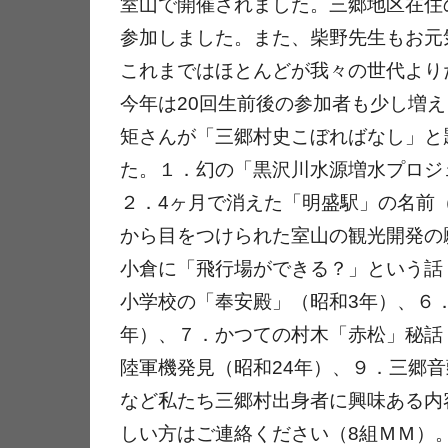
室山で開催されました。三郷地区在住の
参加しました。また、柴野先生もお元
これまではほとんどが我々の世代より
今年は20回生前後の参加者も少し増え
矩さんが「三郷村史こぼればなし」と
た。１．幻の「黒沢川水源増水プロジ
２．4ヶ月で消えた「明盛駅」の名前
から目をつけられた室山の観光開発の
小倉に「飛行場ができる？」という話
小学校の「奉安殿」（昭和3年）、６
年）、７．かつての村木「赤松」秘話
陸軍機発見（昭和24年）、９．三郷音
など私たち三郷村出身者に興味ある内
しい方はご連絡ください（8組ＭＭ）