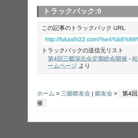
トラックバック:
0
この記事のトラックバック URL
http://fukashi22.com/%e4%b
トラックバックの送信元リスト
第4回三郷深志会定期総会開催
-
松
ームページ
より
ホーム
>
三郷郷友会
|
郷友会
>
第4
催