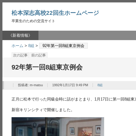
松本深志高校22回生ホームページ
卒業生のための交流サイト
《新着情報》
ホーム
>
8組
>
92年第一回8組東京例会
次の記事
前の記事
92年第一回8組東京例会
投稿者:
m-matsu
1992年1月17日 9:49 PM
8組
正月に松本で行った同級会時に話がまとまり、1月17日に第一回8組
新宿キリンシティで開催しました。