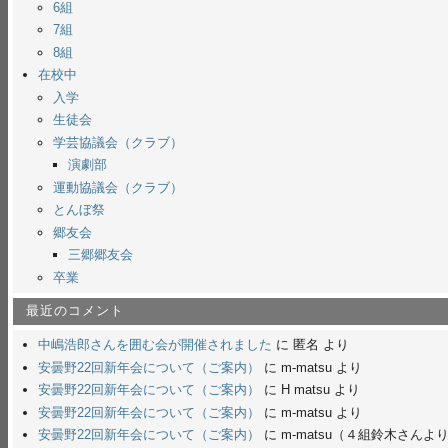
6組
7組
8組
在校中
入学
生徒会
学芸協議会（クラブ）
演劇部
運動協議会（クラブ）
とんぼ祭
郷友会
三郷郷友会
卒業
最近のコメント
中嶋浩郎さんを囲む会が開催されました
に
匿名
より
安曇野22回新年会について（ご案内）
に
m-matsu
より
安曇野22回新年会について（ご案内）
に
H matsu
より
安曇野22回新年会について（ご案内）
に
m-matsu
より
安曇野22回新年会について（ご案内）
に
m-matsu（４組鈴木さんよ