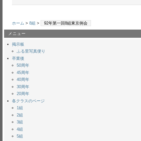
ホーム
>
8組
>
92年第一回8組東京例会
メニュー
掲示板
ふる里写真便り
卒業後
50周年
45周年
40周年
30周年
20周年
各クラスのページ
1組
2組
3組
4組
5組