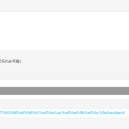
EGのみ可能）
%e7%b5%84%e6%9d%b1%e4%ba%ac%e4%be%8b%e4%bc%9a/trackback/
り