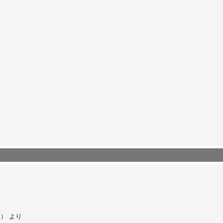
り）
より