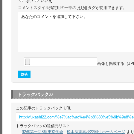
はい
いいえ
コメント
スタイル指定用の一部の
HTML
タグが使用できます。
画像も掲載する（JP
トラックバック:
0
この記事のトラックバック URL
http://fukashi22.com/%e7%ac%ac%e4%b8%80%e5%9b%9e8
トラックバックの送信元リスト
92年第一回8組東京例会
-
松本深志高校22回生ホームページ
よ