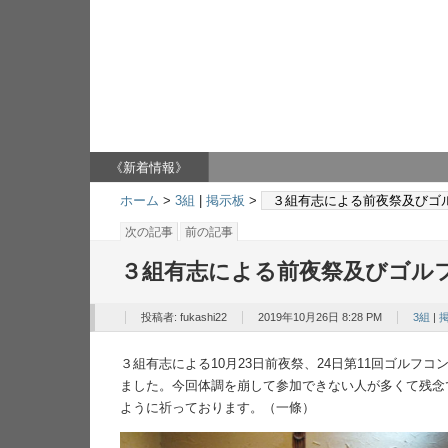
松本深志高校22回生ホームページ
卒業生のための交流サイト
《新着情報》
ホーム
>
3組
|
掲示板
>
３組有志による前夜祭及びゴ
次の記事
前の記事
３組有志による前夜祭及びゴル
投稿者:
fukashi22
2019年10月26日 8:28 PM
3組
|
３組有志による10月23日前夜祭、24日第11回ゴルフ
ました。今回体調を崩して参加できない人が多くて残念
ように祈っております。（一條）