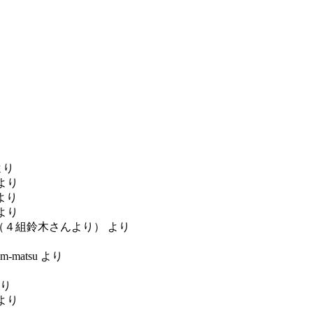
より
より
より
より
su（４組鈴木さんより）
より
m-matsu
より
り
より