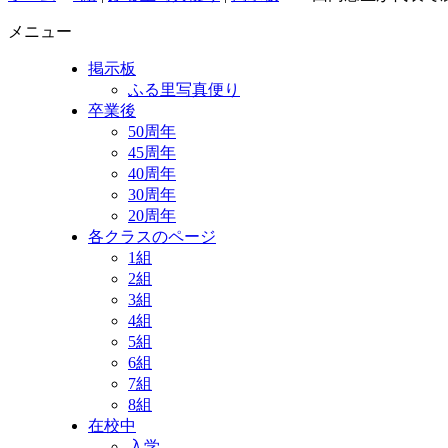
メニュー
掲示板
ふる里写真便り
卒業後
50周年
45周年
40周年
30周年
20周年
各クラスのページ
1組
2組
3組
4組
5組
6組
7組
8組
在校中
入学