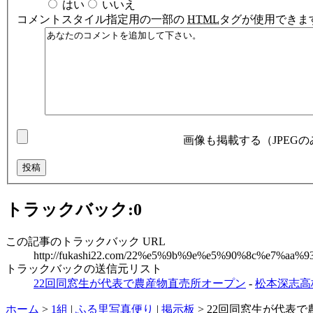
はい
いいえ
コメント
スタイル指定用の一部の
HTML
タグが使用できま
画像も掲載する（JPEG
トラックバック:
0
この記事のトラックバック URL
http://fukashi22.com/22%e5%9b%9e%e5%90%8c%e7
トラックバックの送信元リスト
22回同窓生が代表で農産物直売所オープン
-
松本深志高
ホーム
>
1組
|
ふる里写真便り
|
掲示板
>
22回同窓生が代表で