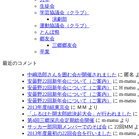
生徒会
学芸協議会（クラブ）
演劇部
運動協議会（クラブ）
とんぼ祭
郷友会
三郷郷友会
卒業
最近のコメント
中嶋浩郎さんを囲む会が開催されました
に
匿名
安曇野22回新年会について（ご案内）
に
m-matsu
安曇野22回新年会について（ご案内）
に
H matsu
安曇野22回新年会について（ご案内）
に
m-matsu
安曇野22回新年会について（ご案内）
に
m-mat
2013年度8組東京会
に
ＭＭ
より
「ふるはた開太郎総決起大会」が行われました
に
第4回三郷深志会定期総会開催
に
m-matsu
より
サッカー部同期メンバーでのそば会
に
22回MM
よ
2013年度最初の22回会合を行いました
に
m-matsu