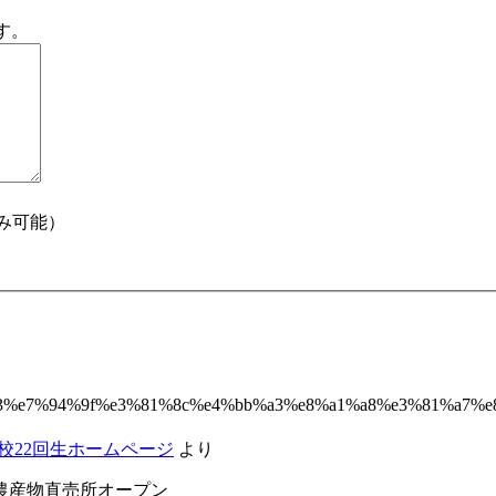
す。
のみ可能）
%aa%93%e7%94%9f%e3%81%8c%e4%bb%a3%e8%a1%a8%e3%81%a7
校22回生ホームページ
より
農産物直売所オープン