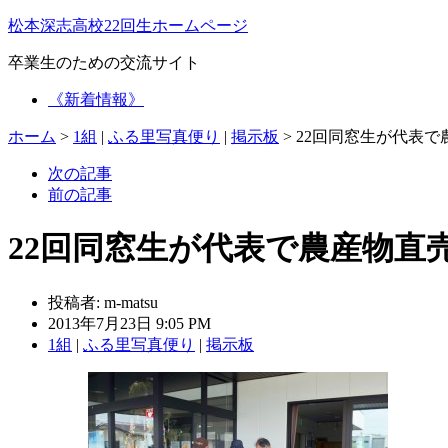
松本深志高校22回生ホームページ
卒業生のための交流サイト
《新着情報》
ホーム
>
1組
|
ふる里写真便り
|
掲示板
>
22回同窓生が代表で
次の記事
前の記事
22回同窓生が代表で農産物直
投稿者:
m-matsu
2013年7月23日 9:05 PM
1組
|
ふる里写真便り
|
掲示板